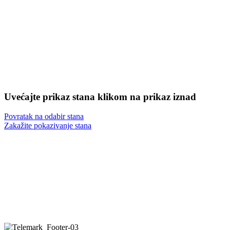
Dnevni boravak, trpezarija i
23.97
4
Parket
Disperzija
kuhinja
m2
10.91
5
Soba
Parket
Disperzija
m2
13.42
6
Soba
Parket
Disperzija
m2
7
Terasa
4.82 m2
Keramika
/
8
Terasa
3.91 m2
Keramika
/
UKUPNO STAN 25:
71.89 m2
Uvećajte prikaz stana klikom na prikaz iznad
Povratak na odabir stana
Zakažite pokazivanje stana