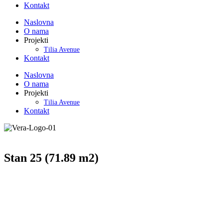
Kontakt
Naslovna
O nama
Projekti
Tilia Avenue
Kontakt
Naslovna
O nama
Projekti
Tilia Avenue
Kontakt
Stan 25 (71.89 m2)
REDNI
OBRADA
OBRADA
NAMENA PROSTORIJE
P-m2
BROJ
PODA
ZIDA
1
Predsoblje
8.79 m2
Parket
Disperzija
2
Toalet
2.30 m2
Keramika
Keramika
3
Kupatilo
3.75 m2
Keramika
Keramika